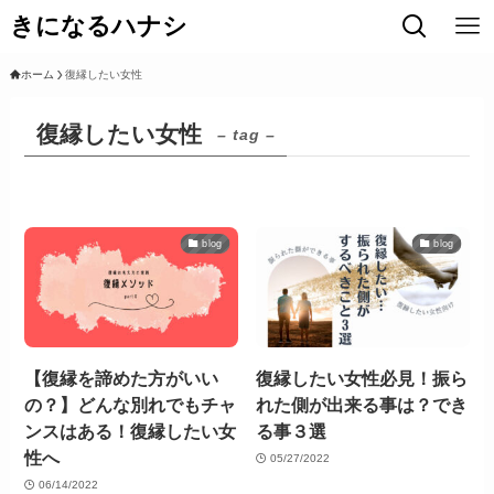
きになるハナシ
ホーム
復縁したい女性
復縁したい女性
– tag –
blog
blog
【復縁を諦めた方がいい
復縁したい女性必見！振ら
の？】どんな別れでもチャ
れた側が出来る事は？でき
ンスはある！復縁したい女
る事３選
性へ
05/27/2022
06/14/2022