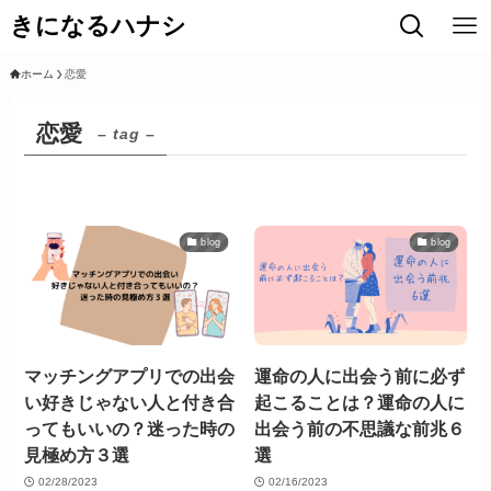
きになるハナシ
ホーム
恋愛
恋愛
– tag –
blog
blog
マッチングアプリでの出会
運命の人に出会う前に必ず
い好きじゃない人と付き合
起こることは？運命の人に
ってもいいの？迷った時の
出会う前の不思議な前兆６
見極め方３選
選
02/28/2023
02/16/2023