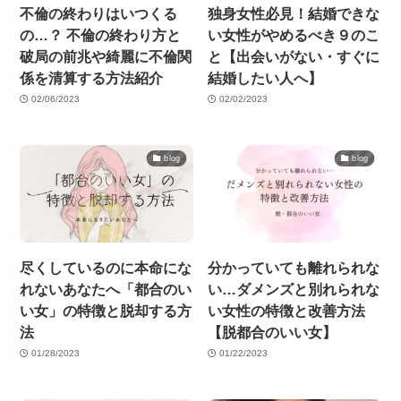
不倫の終わりはいつくる
独身女性必見！結婚できな
の…？ 不倫の終わり方と
い女性がやめるべき９のこ
破局の前兆や綺麗に不倫関
と【出会いがない・すぐに
係を清算する方法紹介
結婚したい人へ】
02/06/2023
02/02/2023
blog
blog
尽くしているのに本命にな
分かっていても離れられな
れないあなたへ「都合のい
い…ダメンズと別れられな
い女」の特徴と脱却する方
い女性の特徴と改善方法
法
【脱都合のいい女】
01/28/2023
01/22/2023