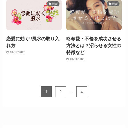
blog
blog
恋愛に効く!!風水の取り入
略奪愛・不倫を成功させる
れ方
方法とは？沼らせる女性の
特徴など
01/17/2023
01/16/2023
1
2
...
4