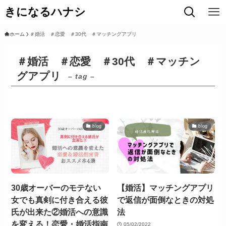
きになるハナシ
ホーム
＃婚活 ＃恋愛 ＃30代 ＃マッチングアプリ
＃婚活 ＃恋愛 ＃30代 ＃マッチン
グアプリ
– tag –
blog
blog
30歳オーバーのモテない
【婚活】マッチングアプリ
女でも真剣に付き合える彼
で返信が面倒なときの対処
氏が出来た②婚活への意識
法
を変える！恋愛・婚活指南
05/02/2022